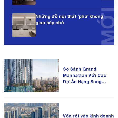
Những đồ nội thất ‘phá’ không
gian bếp nhỏ
So Sánh Grand
Manhattan Với Các
Dự Án Hạng Sang
Quận 1 – Đâu Là Lựa
Chọn Đáng Giá?
Vốn rót vào kinh doanh