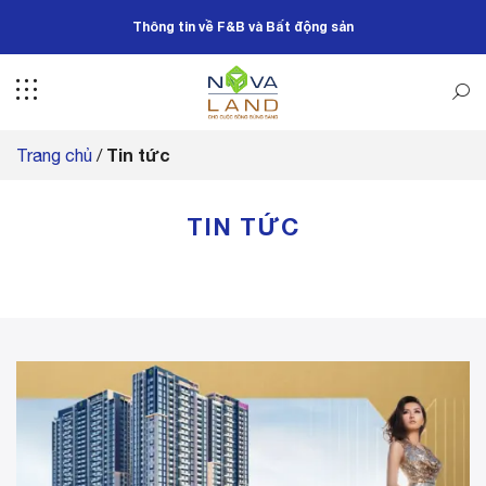
Bỏ
Thông tin về F&B và Bất động sản
qua
nội
dung
Tin tức
Trang chủ
/
TIN TỨC