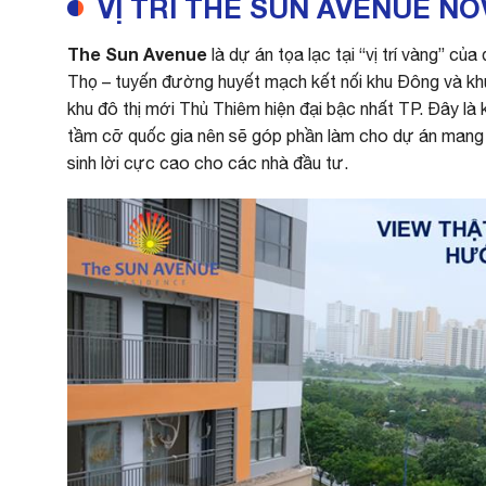
VỊ TRÍ THE SUN AVENUE N
The Sun Avenue
là dự án tọa lạc tại “vị trí vàng” của
Thọ – tuyến đường huyết mạch kết nối khu Đông và khu
khu đô thị mới Thủ Thiêm hiện đại bậc nhất TP. Đây là
tầm cỡ quốc gia nên sẽ góp phần làm cho dự án mang lại
sinh lời cực cao cho các nhà đầu tư.