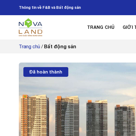
Bỏ
Thông tin về F&B và Bất động sản
qua
nội
dung
TRANG CHỦ
GIỚI 
Bất động sản
Trang chủ
/
Đã hoàn thành