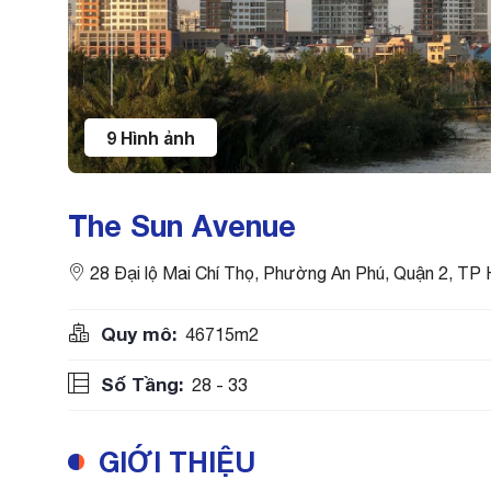
9 Hình ảnh
The Sun Avenue
28 Đại lộ Mai Chí Thọ, Phường An Phú, Quận 2, T
Quy mô:
46715m2
Số Tầng:
28 - 33
GIỚI THIỆU