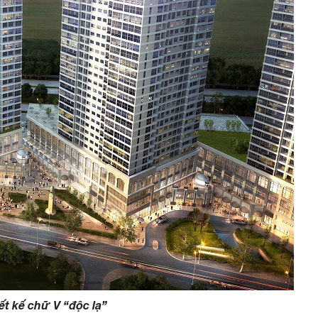
ết kế chữ V “độc lạ”