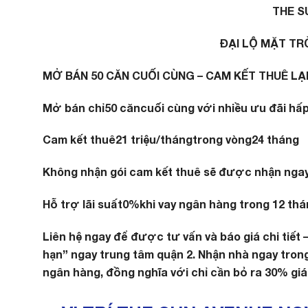
THE S
ĐẠI LỘ MẶT TR
MỞ BÁN 50 CĂN CUỐI CÙNG – CAM KẾT THUÊ LẠ
Mở bán chỉ
50 căn
cuối cùng với nhiều ưu đãi hấ
Cam kết thuê
21 triệu/tháng
trong vòng
24 tháng
Không nhận gói cam kết thuê sẽ được nhận nga
Hỗ trợ lãi suất
0%
khi vay ngân hàng trong 12 thá
Liên hệ ngay để được tư vấn và báo giá chi tiết
hạn” ngay trung tâm quận 2. Nhận nhà ngay trong
ngân hàng, đồng nghĩa với chỉ cần bỏ ra 30% giá