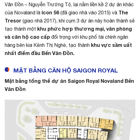
Vân Đồn – Nguyễn Trường Tộ, lại nằm liền kề 2 dự án khác
Icon 56
The
của Novaland là
(đã giao nhà vào 2015) và
Tresor
(giao nhà 2017), khi cụm 3 dự án này hoàn thành sẽ
khu phức hợp thương mại, văn phòng
tạo thành một
và căn hộ cao cấp
đối trọng với khu phố tài chính ngân
khu vực sầm uất
hàng bên kia Kênh Thị Nghè, tạo thành
nhất điểm đầu Bến Vân Đồn.
MẶT BẰNG CĂN HỘ SAIGON ROYAL
Mặt bằng tổng thể dự án Saigon Royal Novaland Bến
Vân Đồn