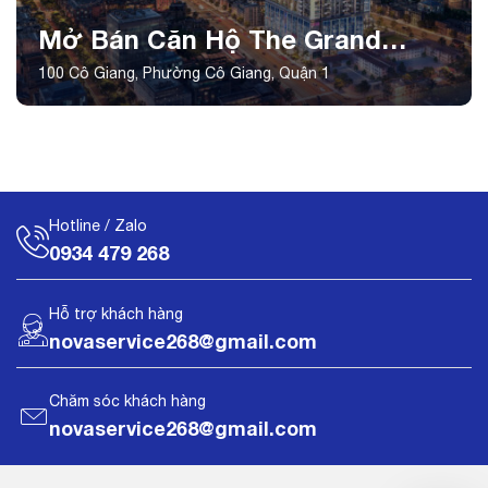
Mở Bán Căn Hộ The Grand
Manhattan Tháng 8 2026
100 Cô Giang, Phường Cô Giang, Quận 1
Hotline / Zalo
0934 479 268
Hỗ trợ khách hàng
novaservice268@gmail.com
Chăm sóc khách hàng
novaservice268@gmail.com