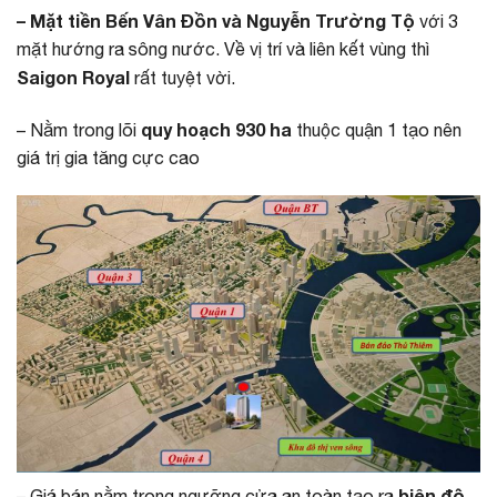
– Mặt tiền Bến Vân Đồn và Nguyễn Trường Tộ
với 3
mặt hướng ra sông nước. Về vị trí và liên kết vùng thì
Saigon Royal
rất tuyệt vời.
quy hoạch 930 ha
– Nằm trong lõi
thuộc quận 1 tạo nên
giá trị gia tăng cực cao
biên độ
– Giá bán nằm trong ngưỡng cửa an toàn tạo ra