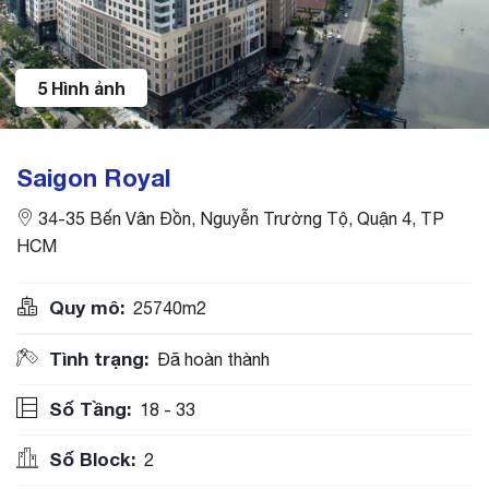
5 Hình ảnh
Saigon Royal
34-35 Bến Vân Đồn, Nguyễn Trường Tộ, Quận 4, TP
HCM
Quy mô:
25740m2
Tình trạng:
Đã hoàn thành
Số Tầng:
18 - 33
Số Block:
2