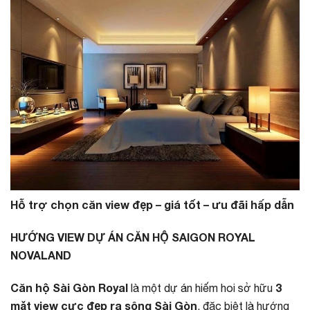
Hỗ trợ chọn căn view đẹp – giá tốt – ưu đãi hấp dẫn
HƯỚNG VIEW DỰ ÁN CĂN HỘ SAIGON ROYAL
NOVALAND
Căn hộ Sài Gòn Royal
3
là một dự án hiếm hoi sở hữu
mặt view cực đẹp ra sông Sài Gòn
, đặc biệt là hướng