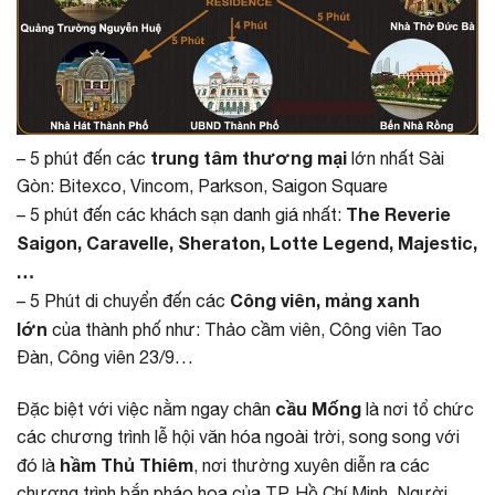
trung tâm thương mại
– 5 phút đến các
lớn nhất Sài
Gòn: Bitexco, Vincom, Parkson, Saigon Square
The Reverie
– 5 phút đến các khách sạn danh giá nhất:
Saigon, Caravelle, Sheraton, Lotte Legend, Majestic,
…
Công viên, mảng xanh
– 5 Phút di chuyển đến các
lớn
của thành phố như: Thảo cầm viên, Công viên Tao
Đàn, Công viên 23/9…
cầu Mống
Đặc biệt với việc nằm ngay chân
là nơi tổ chức
các chương trình lễ hội văn hóa ngoài trời, song song với
hầm Thủ Thiêm
đó là
, nơi thường xuyên diễn ra các
chương trình bắn pháo hoa của TP. Hồ Chí Minh. Người