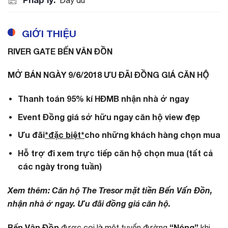
GIỚI THIỆU
RIVER GATE BẾN VÂN ĐỒN
MỞ BÁN NGÀY 9/6/2018 ƯU ĐÃI ĐỒNG GIÁ CĂN HỘ
Thanh toán 95% kí HĐMB nhận nhà ở ngay
Event Đồng giá sở hữu ngay căn hộ view đẹp
Ưu đãi
*đặc biệt*
cho những khách hàng chọn mua
Hỗ trợ đi xem trực tiếp căn hộ chọn mua (tất cả
các ngày trong tuần)
Xem thêm: Căn hộ The Tresor mặt tiền Bến Vấn Đồn,
nhận nhà ở ngay. Ưu đãi đồng giá căn hộ.
Bến Vân Đồn
“Nóng”
được coi là một tuyến đường
khi