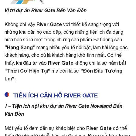
Vị trí dự án River Gate Bến Vân Đồn
River Gate
Không chỉ vậy
với thiết kế sang trọng với
những khu căn hộ cao cấp, cùng những tiện ích đa dạng
hứa hẹn sẽ là một trong những sản phẩm Bất động sản
“Hạng Sang”
mang nhiều yếu tố nổi bật, làm hài lòng các
khách hàng, cho dù là khách hàng khó tính nhất. Có thể
River Gate
thấy, khi đầu tư vào
không chỉ là sự nắm bắt
“Thời Cơ Hiện Tại”
“Đón Đầu Tương
mà còn là sự
Lai”
.
TIỆN ÍCH CĂN HỘ RIVER GATE
1 – Tiện ích nội khu dự án River Gate Novaland Bến
Vân Đồn
River Gate
Một yếu tố đem đến sự khác biệt cho
có thể
thấy đó chính là chuỗi tiện ích đa dạng. Được sở hữu trong