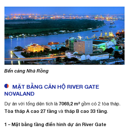
Bến cảng Nhà Rồng
MẶT BẰNG CĂN HỘ RIVER GATE
NOVALAND
7069,2 m²
Dự án với tổng diện tích là
gồm có 2 tòa tháp.
Tòa tháp A cao 27 tầng
tháp B cao 33 tầng
và
.
1 – Mặt bằng tầng điển hình dự án River Gate