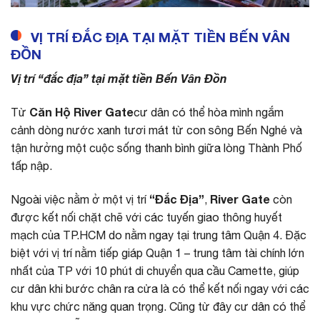
VỊ TRÍ ĐẮC ĐỊA TẠI MẶT TIỀN BẾN VÂN
ĐỒN
Vị trí “đắc địa” tại mặt tiền Bến Vân Đồn
Căn Hộ River Gate
Từ
cư dân có thể hòa mình ngắm
cảnh dòng nước xanh tươi mát từ con sông Bến Nghé và
tận hưởng một cuộc sống thanh bình giữa lòng Thành Phố
tấp nập.
“Đắc Địa”
River Gate
Ngoài việc nằm ở một vị trí
,
còn
được kết nối chặt chẽ với các tuyến giao thông huyết
mạch của TP.HCM do nằm ngay tại trung tâm Quận 4. Đặc
biệt với vị trí nằm tiếp giáp Quận 1 – trung tâm tài chính lớn
nhất của TP với 10 phút di chuyển qua cầu Camette, giúp
cư dân khi bước chân ra cửa là có thể kết nối ngay với các
khu vực chức năng quan trọng. Cũng từ đây cư dân có thể