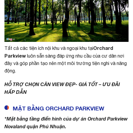
Orchard
Tất cả các tiện ích nội khu và ngoại khu tại
Parkview
luôn sẵn sàng đáp ứng nhu cầu của cư dân nơi
đây và góp phần tạo nên một môi trường tiện nghi và năng
động.
HỖ TRỢ CHỌN CĂN VIEW ĐẸP- GIÁ TỐT – ƯU ĐÃI
HẤP DẪN
MẶT BẰNG ORCHARD PARKVIEW
*Mặt bằng tầng điển hình của dự án Orchard Parkview
Novaland quận Phú Nhuận.