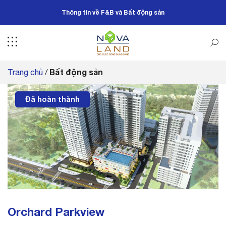
Bỏ
Thông tin về F&B và Bất động sản
qua
nội
dung
Bất động sản
Trang chủ
/
Đã hoàn thành
Orchard Parkview