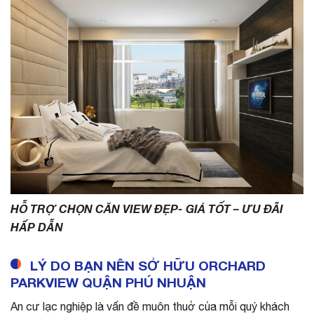
HỖ TRỢ CHỌN CĂN VIEW ĐẸP- GIÁ TỐT – ƯU ĐÃI
HẤP DẪN
LÝ DO BẠN NÊN SỞ HỮU ORCHARD
PARKVIEW QUẬN PHÚ NHUẬN
An cư lạc nghiệp là vấn đề muôn thuở của mỗi quý khách