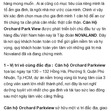
hàng mong muốn . Ai ai cũng có mục tiêu của riêng mình là
tổ ấm gia đình, là ngôi nhà mơ ước của mình. Chính vì vậy
khi xác định chọn mua cho gia đình mình 1 căn hộ để an cư
Căn Hộ
thì chúng ta cần phải cân nhắc thật cẩn thận.
Orchard Park View
được phát triển bởi chủ đầu tư uy tín
NOVALAND
hàng đầu Việt Nam hiện nay là Tập đoàn
. Đây
là nơi quý khách hoàn toàn có thể gửi gắm niềm tin và hy
vọng, quý khách hoàn toàn yên tâm với những giá trị mà
Novaland đã và đang chứng minh.
1 – Vị trí vô cùng đắc địa :
Căn hộ Orchard Parkview
tọa lạc ngay tại 130 – 132 Hồng Hà, Phường 9, Quận Phú
Nhuận, Tp.HCM, dự án nằm trong vùng lỏi trung tâm của 3
công viên xanh lớn nhất thành phố, nơi đây là nơi nghĩ
dưỡng tuyêt vời nhất cho gia đình và tái tạo sức lao động
sau một ngày làm việc căng thẳng.
Căn hộ Orchard Parkview
sở hữu một vị trí đắc địa, giao