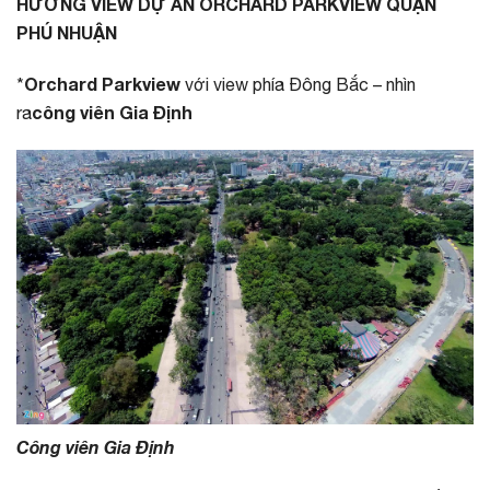
HƯỚNG VIEW DỰ ÁN ORCHARD PARKVIEW QUẬN
PHÚ NHUẬN
Orchard Parkview
*
với view phía Đông Bắc – nhìn
công viên Gia Định
ra
Công viên Gia Định