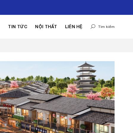
G
TIN TỨC
NỘI THẤT
LIÊN HỆ
Tìm kiếm