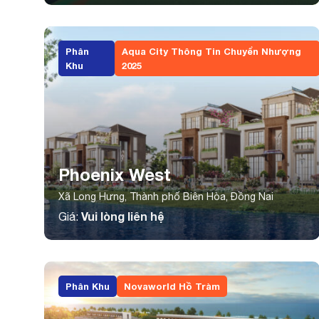
Phân
Aqua City Thông Tin Chuyển Nhượng
Khu
2025
Phoenix West
Xã Long Hưng, Thành phố Biên Hòa, Đồng Nai
Vui lòng liên hệ
Giá:
Phân Khu
Novaworld Hồ Tràm