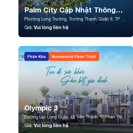
Palm City Cập Nhật Thông
Tin Bảng Giá Mới Nhất 2026
Phường Long Trường, Trường Thạnh, Quận 9, TP Hồ
Chí Minh
Vui lòng liên hệ
Giá:
Phân Khu
Novaworld Phan Thiết
Olympic 3
Đường Lạc Long Quân, xã Tiến Thành, TP.Phan Thiết,
tỉnh Bình Thuận
Vui lòng liên hệ
Giá: