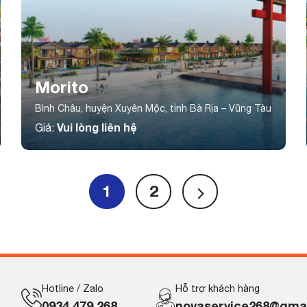
Morito
Bình Châu, huyện Xuyên Mộc, tỉnh Bà Rịa – Vũng Tàu
Vui lòng liên hệ
Giá:
1
2
Hotline / Zalo
Hỗ trợ khách hàng
0934 479 268
novaservice268@gma