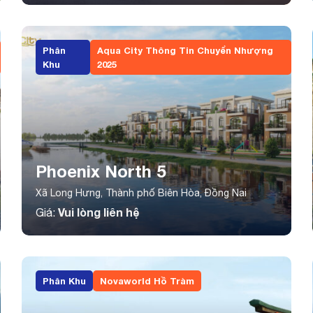
Phân
Aqua City Thông Tin Chuyển Nhượng
Khu
2025
Phoenix North 5
Xã Long Hưng, Thành phố Biên Hòa, Đồng Nai
Vui lòng liên hệ
Giá:
Phân Khu
Novaworld Hồ Tràm