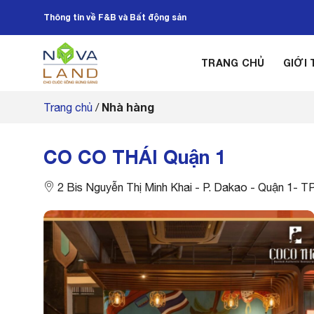
Bỏ
Thông tin về F&B và Bất động sản
qua
nội
dung
TRANG CHỦ
GIỚI 
Nhà hàng
Trang chủ
/
CO CO THÁI Quận 1
2 Bis Nguyễn Thị Minh Khai - P. Dakao - Quận 1- TP