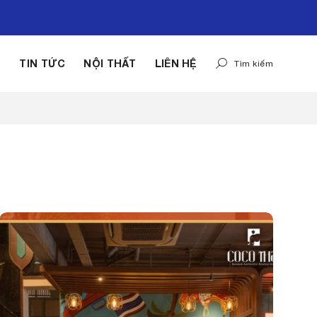
G
TIN TỨC
NỘI THẤT
LIÊN HỆ
Tìm kiếm