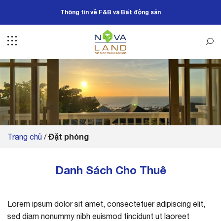
Bỏ
Thông tin về F&B và Bất động sản
qua
nội
dung
Đặt phòng
Trang chủ
/
Danh Sách Cho Thuê
Lorem ipsum dolor sit amet, consectetuer adipiscing elit,
sed diam nonummy nibh euismod tincidunt ut laoreet