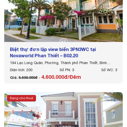
Biệt thự đơn lập view biển 3PN3WC tại
Novaworld Phan Thiết – B02.20
194 Lạc Long Quân, Phường, Thành phố Phan Thiết, Bình
Thuận
Diện tích: 200
Số PN: 3
Số WC: 3
4.600.000đ/Đêm
Giá:
5.500.000đ
-
Đang cho thuê