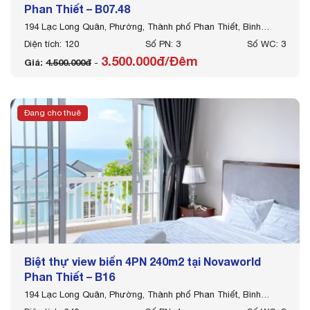
Phan Thiết – B07.48
194 Lạc Long Quân, Phường, Thành phố Phan Thiết, Bình
Thuận
Diện tích: 120
Số PN: 3
Số WC: 3
3.500.000đ/Đêm
Giá:
4.500.000đ
-
Đang cho thuê
Biệt thự view biển 4PN 240m2 tại Novaworld
Phan Thiết – B16
194 Lạc Long Quân, Phường, Thành phố Phan Thiết, Bình
Thuận