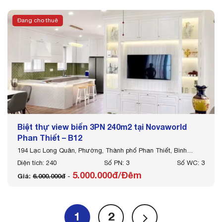
Đang cho thuê
Biệt thự view biển 3PN 240m2 tại Novaworld
Phan Thiết – B12
194 Lạc Long Quân, Phường, Thành phố Phan Thiết, Bình
Thuận
Diện tích: 240
Số PN: 3
Số WC: 3
5.000.000đ/Đêm
Giá:
6.000.000đ
-
1
2