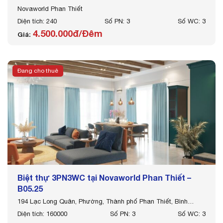
Novaworld Phan Thiết
Diện tích: 240
Số PN: 3
Số WC: 3
4.500.000đ/Đêm
Giá:
Đang cho thuê
Biệt thự 3PN3WC tại Novaworld Phan Thiết –
B05.25
194 Lạc Long Quân, Phường, Thành phố Phan Thiết, Bình
Thuận
Diện tích: 160000
Số PN: 3
Số WC: 3