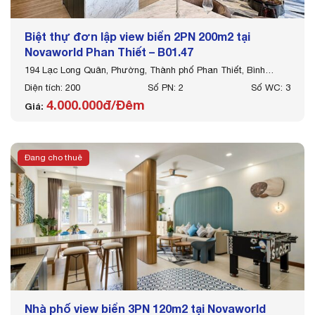
Biệt thự đơn lập view biển 2PN 200m2 tại
Novaworld Phan Thiết – B01.47
194 Lạc Long Quân, Phường, Thành phố Phan Thiết, Bình
Thuận
Diện tích: 200
Số PN: 2
Số WC: 3
4.000.000đ/Đêm
Giá:
Đang cho thuê
Nhà phố view biển 3PN 120m2 tại Novaworld