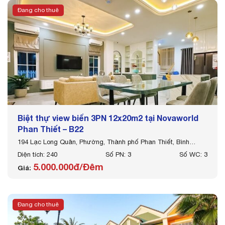
Đang cho thuê
Biệt thự view biển 3PN 12x20m2 tại Novaworld
Phan Thiết – B22
194 Lạc Long Quân, Phường, Thành phố Phan Thiết, Bình
Thuận
Diện tích: 240
Số PN: 3
Số WC: 3
5.000.000đ/Đêm
Giá:
Đang cho thuê