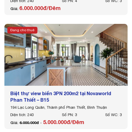
Diện tích: 240
Số PN: 4
Số WC: 3
6.000.000đ/Đêm
Giá:
Đang cho thuê
Biệt thự view biển 3PN 200m2 tại Novaworld
Phan Thiết – B15
194 Lạc Long Quân, Thành phố Phan Thiết, Bình Thuận
Diện tích: 240
Số PN: 3
Số WC: 3
5.000.000đ/Đêm
Giá:
6.000.000đ
-