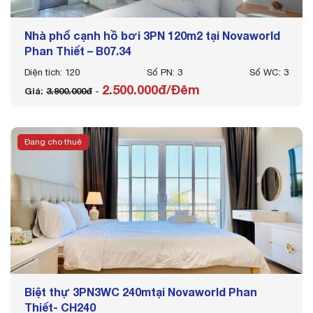
Nhà phố cạnh hồ bơi 3PN 120m2 tại Novaworld
Phan Thiết – B07.34
Diện tích: 120
Số PN: 3
Số WC: 3
2.500.000đ/Đêm
Giá:
3.900.000đ
-
Đang cho thuê
Biệt thự 3PN3WC 240mtại Novaworld Phan
Thiết- CH240