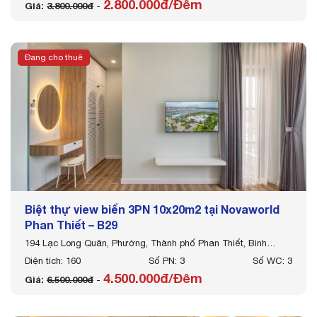
2.800.000đ/Đêm
Giá:
3.800.000đ
-
Đang cho thuê
Biệt thự view biển 3PN 10x20m2 tại Novaworld
Phan Thiết – B29
194 Lạc Long Quân, Phường, Thành phố Phan Thiết, Bình
Thuận
Diện tích: 160
Số PN: 3
Số WC: 3
4.500.000đ/Đêm
Giá:
6.500.000đ
-