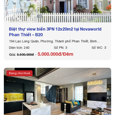
Biệt thự view biển 3PN 12x20m2 tại Novaworld
Phan Thiết – B20
194 Lạc Long Quân, Phường, Thành phố Phan Thiết, Bình
Thuận
Diện tích: 240
Số PN: 3
Số WC: 3
5.000.000đ/Đêm
Giá:
5.500.000đ
-
Đang cho thuê